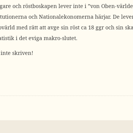
are och röstboskapen lever inte i ”von Oben-världe
itutionerna och Nationalekonomerna härjar. De lever e
ärld med rätt att avge sin röst ca 18 ggr och sin skat
istik i det eviga makro-slutet.
inte skriven!