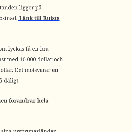
standen ligger på
ostnad.
Länk till Ruists
om lyckas få en bra
st med 10.000 dollar och
dollar. Det motsvarar
en
å dåligt.
nen förändrar hela
 sina ursprungsländer.