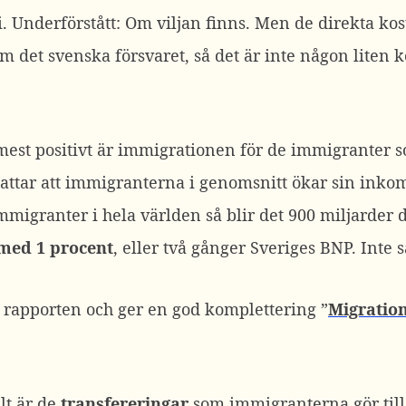
i. Underförstått: Om viljan finns. Men de direkta ko
 det svenska försvaret, så det är inte någon liten k
 mest positivt är immigrationen för de immigranter s
ttar att immigranterna i genomsnitt ökar sin inkom
migranter i hela världen så blir det 900 miljarder 
med 1 procent
, eller två gånger Sveriges BNP. Inte s
m rapporten och ger en god komplettering ”
Migratio
alt är de
transfereringar
som immigranterna gör till