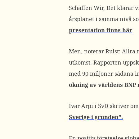
Schaffen Wir, Det klarar v
årsplanet i samma nivå som
presentation finns här
.
Men, noterar Ruist: Allra
utkomst. Rapporten uppska
med 90 miljoner sådana im
ökning av världens BNP 
Ivar Arpi i SvD skriver o
Sverige i grunden”.
En positiv företeelse glob