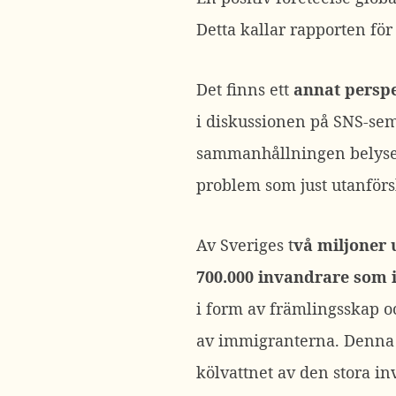
Detta kallar rapporten för
Det finns ett
annat perspe
i diskussionen på SNS-semi
sammanhållningen belyses
problem som just utanförs
Av Sveriges t
vå miljoner 
700.000 invandrare som 
i form av främlingsskap oc
av immigranterna. Denna f
kölvattnet av den stora in