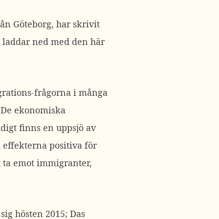
ån Göteborg, har skrivit
n laddar ned med den här
grations-frågorna i många
t. De ekonomiska
idigt finns en uppsjö av
 effekterna positiva för
t ta emot immigranter,
sig hösten 2015; Das