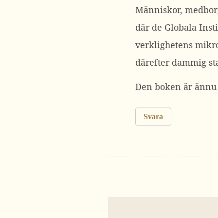
Människor, medborg
där de Globala Inst
verklighetens mikrov
därefter dammig stat
Den boken är ännu 
Svara