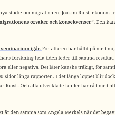
 nya studie om migrationen. Joakim Ruist, ekonom fr
migrationens orsaker och konsekvenser”
. Den ka
t seminarium igår.
Författaren har hållit på med mi
 hans forskning hela tiden leder till samma resulta
ra eller negativa. Det låter kanske tråkigt, för samt
00-sidor långa rapporten. I det långa loppet blir dock
r Ruist.. Och alla utvecklade länder har råd med at
kt är den samma som Angela Merkels när det begav 