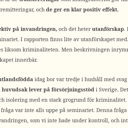
 remitteringar, och
de ger en klar positiv effekt.
ktiv på invandringen,
och det heter
utanförskap
.
nariet. I rapporten finns lite av utanförskapet med
 liksom kriminaliteten. Men beskrivningen inrymm
kapet innerbär.
utlandsfödda
idag bor var tredje i hushåll med svag
i huvudsak lever på försörjningsstöd
i Sverige
.
Det
h isolering med en stark grogrund för kriminalitet. 
råga var inte alls uppe på seminariet. Denna fråga ä
vandringen, som vi inte hade under kontroll, och int