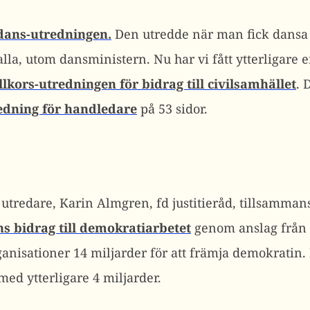
dans-utredningen.
Den utredde när man fick dansa i 
lla, utom dansministern. Nu har vi fått ytterligare 
lkors-utredningen för bidrag till civilsamhället
. 
edning för handledare
på 53 sidor.
tredare, Karin Almgren, fd justitieråd, tillsamman
ns bidrag till demokratiarbetet
genom anslag från 
ganisationer 14 miljarder för att främja demokratin
d ytterligare 4 miljarder.