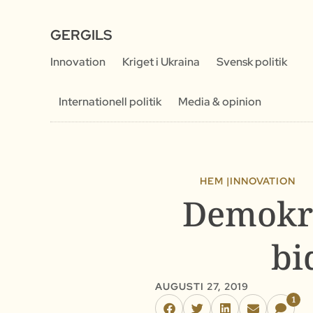
GERGILS
Innovation
Kriget i Ukraina
Svensk politik
Internationell politik
Media & opinion
HEM |
INNOVATION
Demokra
bi
AUGUSTI 27, 2019
1