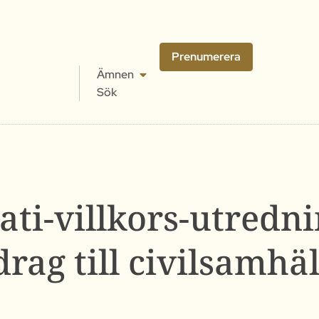
Prenumerera
Ämnen
Sök
ti-villkors-utredni
drag till civilsamhäl