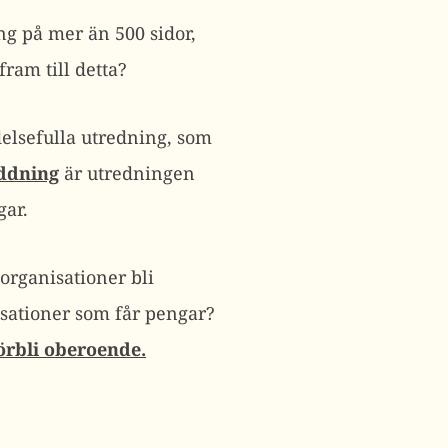
ng på mer än 500 sidor,
ram till detta?
elsefulla utredning, som
ddning
är utredningen
gar.
 organisationer bli
isationer som får pengar?
örbli oberoende.