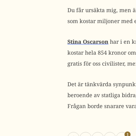
Du får ursäkta mig, men ä
som kostar miljoner med e
Stina Oscarson
har i en 
kostar hela 854 kronor om
gratis för oss civilister, 
Det är tänkvärda synpun
beroende av statliga bidr
Frågan borde snarare var
1