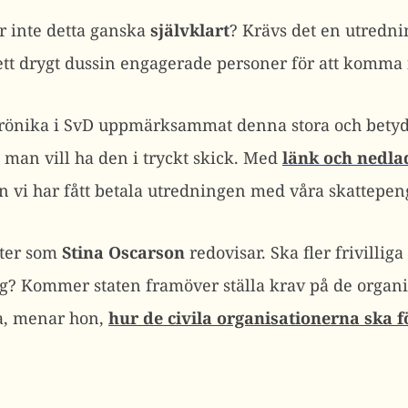
r inte detta ganska
självklart
? Krävs det en utredni
tt drygt dussin engagerade personer för att komma f
krönika i SvD uppmärksammat denna stora och betyd
 man vill ha den i tryckt skick. Med
länk och nedla
men vi har fått betala utredningen med våra skattepen
kter som
Stina Oscarson
redovisar. Ska fler frivilliga
ag? Kommer staten framöver ställa krav på de organ
a, menar hon,
hur de civila organisationerna ska f