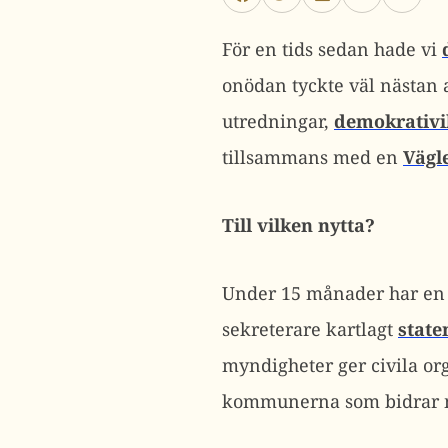
För en tids sedan hade vi
onödan tyckte väl nästan a
utredningar,
demokrativil
tillsammans med en
Vägl
Till vilken nytta?
Under 15 månader har en u
sekreterare kartlagt
state
myndigheter ger civila or
kommunerna som bidrar me