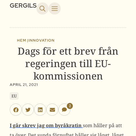
GERGILS
HEM |
INNOVATION
Dags för ett brev från
regeringen till EU-
kommissionen
APRIL 21, 2021
EU
2
I går skrev jag om byråkratin
som håller på att
ta över. Det sunda förnuftet håller sig långt, långt