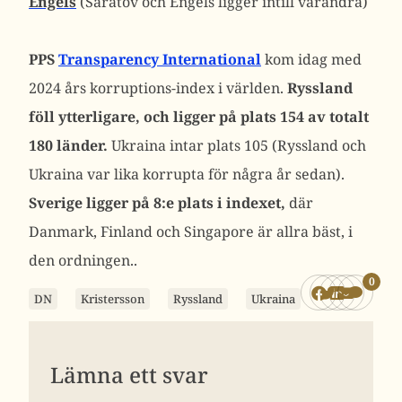
Engels
(Saratov och Engels ligger intill varandra)
PPS
Transparency International
kom idag med
2024 års korruptions-index i världen.
Ryssland
föll ytterligare, och ligger på plats 154 av totalt
180 länder.
Ukraina intar plats 105 (Ryssland och
Ukraina var lika korrupta för några år sedan).
Sverige ligger på 8:e plats i indexet,
där
Danmark, Finland och Singapore är allra bäst, i
den ordningen..
0
DN
Kristersson
Ryssland
Ukraina
Lämna ett svar