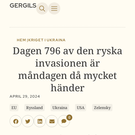
GERGILS
HEM |
KRIGET I UKRAINA
Dagen 796 av den ryska
invasionen är
måndagen då mycket
händer
APRIL 29, 2024
EU
Ryssland
Ukraina
USA
Zelensky
0