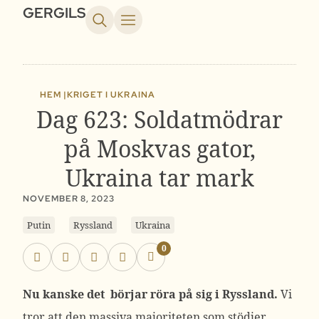
GERGILS
HEM |
KRIGET I UKRAINA
Dag 623: Soldatmödrar
på Moskvas gator,
Ukraina tar mark
NOVEMBER 8, 2023
Putin
Ryssland
Ukraina
0
Nu kanske det börjar röra på sig i Ryssland.
Vi
tror att den massiva majoriteten som stödjer