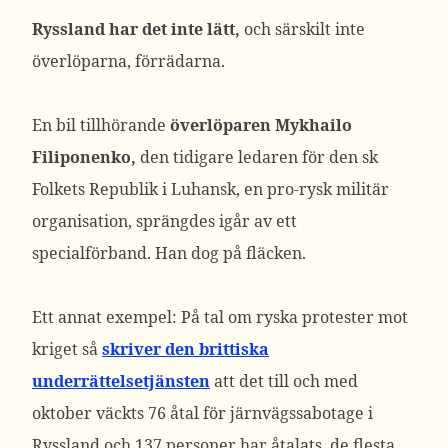
Ryssland har det inte lätt,
och särskilt inte
överlöparna, förrädarna.
En bil tillhörande
överlöparen Mykhailo
Filiponenko,
den tidigare ledaren för den sk
Folkets Republik i Luhansk, en pro-rysk militär
organisation, sprängdes igår av ett
specialförband. Han dog på fläcken.
Ett annat exempel: På tal om ryska protester mot
kriget så
skriver den brittiska
underrättelsetjänsten
att det till och med
oktober väckts 76 åtal för järnvägssabotage i
Ryssland och 137 personer har åtalats, de flesta