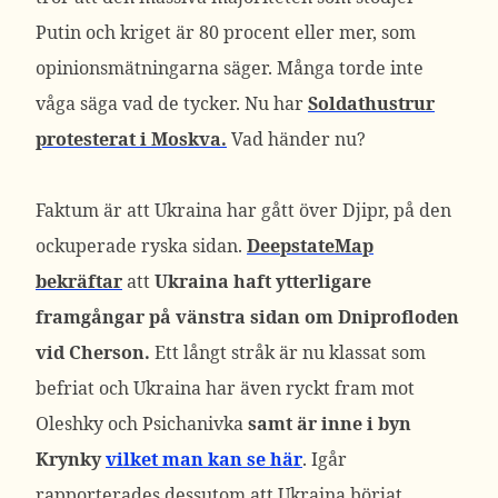
Putin och kriget är 80 procent eller mer, som
opinionsmätningarna säger. Många torde inte
våga säga vad de tycker. Nu har
Soldathustrur
protesterat i Moskva.
Vad händer nu?
Faktum är att Ukraina har gått över Djipr, på den
ockuperade ryska sidan.
DeepstateMap
bekräftar
att
Ukraina haft ytterligare
framgångar på vänstra sidan om Dniprofloden
vid Cherson.
Ett långt stråk är nu klassat som
befriat och Ukraina har även ryckt fram mot
Oleshky och Psichanivka
samt är inne i byn
Krynky
vilket man kan se här
. Igår
rapporterades dessutom att Ukraina börjat