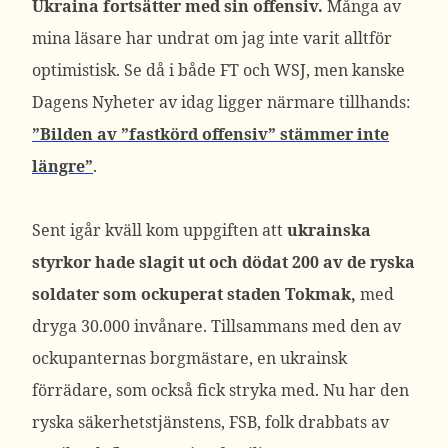
Ukraina fortsätter med sin offensiv.
Många av
mina läsare har undrat om jag inte varit alltför
optimistisk. Se då i både FT och WSJ, men kanske
Dagens Nyheter av idag ligger närmare tillhands:
”Bilden av ”fastkörd offensiv” stämmer inte
längre”
.
Sent igår kväll kom uppgiften att
ukrainska
styrkor hade slagit ut och dödat 200 av de ryska
soldater som ockuperat staden Tokmak,
med
dryga 30.000 invånare. Tillsammans med den av
ockupanternas borgmästare, en ukrainsk
förrädare, som också fick stryka med. Nu har den
ryska säkerhetstjänstens, FSB, folk drabbats av