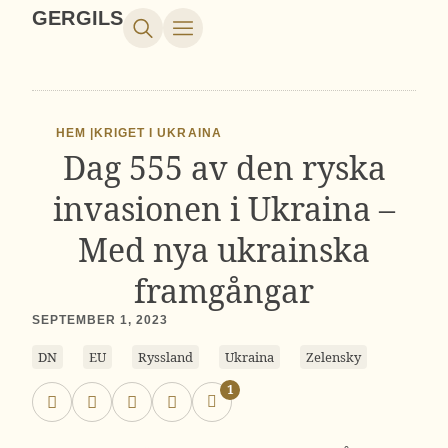
GERGILS
HEM |
KRIGET I UKRAINA
Dag 555 av den ryska
invasionen i Ukraina –
Med nya ukrainska
framgångar
SEPTEMBER 1, 2023
DN
EU
Ryssland
Ukraina
Zelensky
1