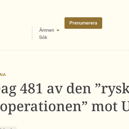
Prenumerera
Ämnen
Sök
INA
ag 481 av den ”rys
loperationen” mot 