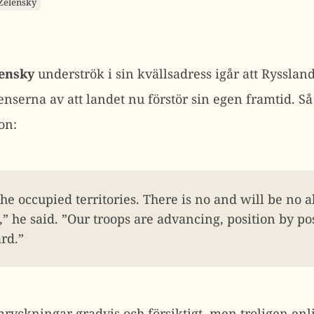
Zelensky
ensky
underströk i sin kvällsadress igår att Rysslan
erna av att landet nu förstör sin egen framtid. Så h
on:
the occupied territories. There is no and will be no a
” he said. ”Our troops are advancing, position by pos
rd.”
ryckningar gradvis och försiktigt, men troligen enli