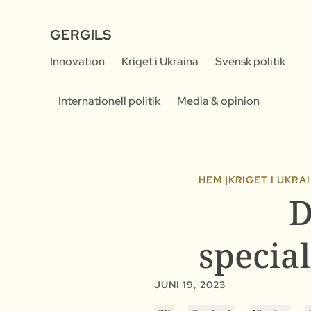
GERGILS
Innovation
Kriget i Ukraina
Svensk politik
Internationell politik
Media & opinion
HEM |
KRIGET I UKRA
D
specia
JUNI 19, 2023