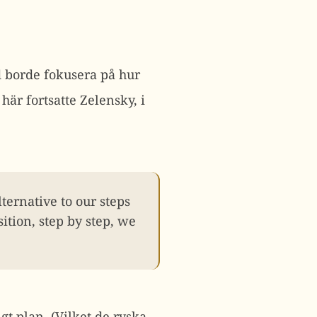
d borde fokusera på hur
är fortsatte Zelensky, i
lternative to our steps
ition, step by step, we
gt plan. (Vilket de ryska