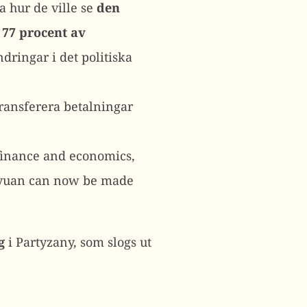
a hur de ville se
den
 77 procent av
dringar i det politiska
transferera betalningar
 finance and economics,
of yuan can now be made
g
i Partyzany, som slogs ut