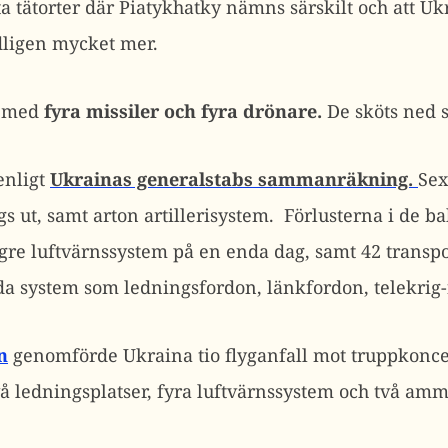
a tätorter där Piatykhatky nämns särskilt och att U
ligen mycket mer.
e med
fyra missiler och fyra drönare.
De sköts ned 
nligt
Ukrainas generalstabs sammanräkning.
Sex
s ut, samt arton artillerisystem. Förlusterna i de b
gre luftvärnssystem på en enda dag, samt 42 transp
lda system som ledningsfordon, länkfordon, telekrig
n
genomförde Ukraina tio flyganfall mot truppkoncen
vå ledningsplatser, fyra luftvärnssystem och två amm