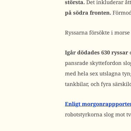
största.
Det inkluderar ått
på södra fronten.
Förmod
Ryssarna försökte i mors
Igår dödades 630 ryssar
e
pansrade skyttefordon slog
med hela sex utslagna tyn
tankbilar, och fyra särski
Enligt morgonrappporte
robotstyrkorna slog mot t