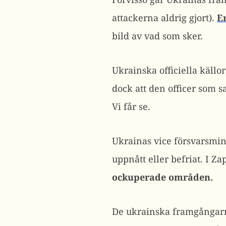
attackerna aldrig gjort).
E
bild av vad som sker.
Ukrainska officiella källo
dock att den officer som s
Vi får se.
Ukrainas vice försvarsmi
uppnått eller befriat. I Z
ockuperade områden.
De ukrainska framgångar