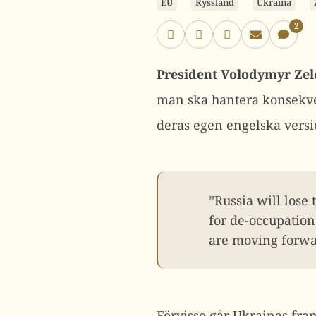
EU
Ryssland
Ukraina
2
President Volodymyr Zel
man ska hantera konsekvens
deras egen engelska versi
”Russia will lose 
for de-occupation,
are moving forwa
Förvisso går Ukrainas fram