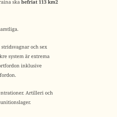
kraina ska
befriat 113 km2
samtliga.
 stridsvagnar och sex
akre system är extrema
ortfordon inklusive
-fordon.
trationer. Artilleri och
unitionslager.