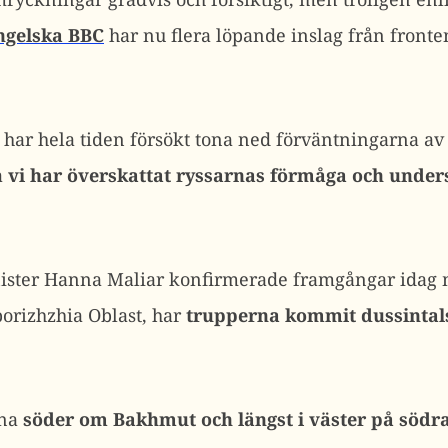
ngelska BBC
har nu flera löpande inslag från front
r har hela tiden försökt tona ned förväntningarna av
a
vi har överskattat ryssarnas förmåga och unders
nister Hanna Maliar konfirmerade framgångar idag 
aporizhzhia Oblast, har
trupperna kommit dussintals
na
söder om Bakhmut och längst i väster på södra