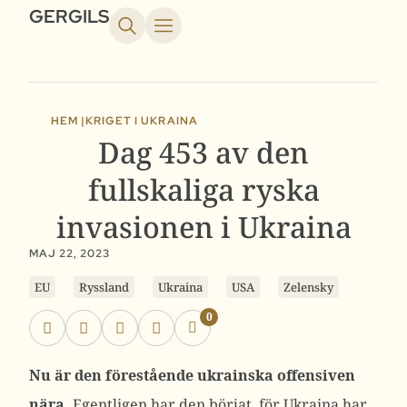
GERGILS
HEM |
KRIGET I UKRAINA
Dag 453 av den
fullskaliga ryska
invasionen i Ukraina
MAJ 22, 2023
EU
Ryssland
Ukraina
USA
Zelensky
0
Nu är den förestående ukrainska offensiven
nära.
Egentligen har den börjat, för Ukraina har