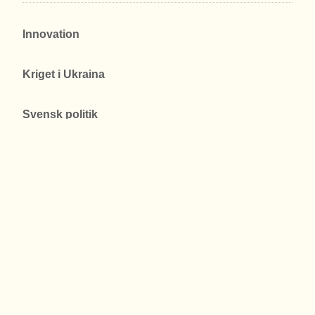
Innovation
Kriget i Ukraina
Svensk politik
Internationell politik
Media & opinion
Prenumerera
Almedalen
Centerpartiet
Corona
Digitalisering
DN
EU
Iran
Kristersson