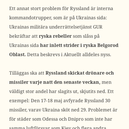
Ett annat stort problem för Ryssland är interna
kommandotrupper, som är på Ukrainas sida:
Ukrainas militära underrättelsetjänst GUR
bekräftar att
ryska rebeller
som slåss på
Ukrainas sida
har inlett strider i ryska Belgorod
Oblast.
Detta beskrevs i Aktuellt alldeles nyss.
Tilläggas ska att
Ryssland skickat drönare och
missiler varje natt den senaste veckan,
men
väldigt stor andel har slagits ut, skjutits ned. Ett
exempel: Den 17-18 maj avfyrade Ryssland 30
missiler, varav Ukraina sköt ned 29. Problemet är
för städer som Odessa och Dnipro som inte har
samma luftförsvar som Kiev och flera andra