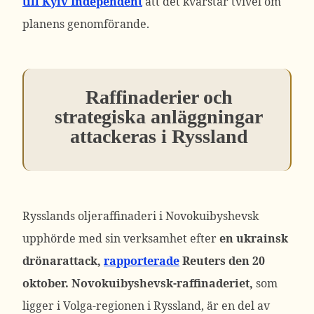
till Kyiv Independent
att det kvarstår tvivel om
planens genomförande.
Raffinaderier och
strategiska anläggningar
attackeras i Ryssland
Rysslands oljeraffinaderi i Novokuibyshevsk
upphörde med sin verksamhet efter
en ukrainsk
drönarattack,
rapporterade
Reuters den 20
oktober.
Novokuibyshevsk-raffinaderiet,
som
ligger i Volga-regionen i Ryssland, är en del av