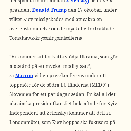
det spända mötet mellan
Zelenskyj
och USA:s
president
Donald Trump
den 17 oktober, under
vilket Kiev misslyckades med att säkra en
överenskommelse om de mycket eftertraktade
Tomahawk-kryssningsmissilerna.
”Vi kommer att fortsätta stödja Ukraina, som gör
motstånd på ett mycket modigt sätt”,
sa
Macron
vid en presskonferens under ett
toppmöte för de södra EU-länderna (MED9) i
Slovenien för ett par dagar sedan.
En källa i det
ukrainska presidentkansliet bekräftade för Kyiv
Independent att Zelenskyj kommer att delta i
Londonmötet, som Kiev hoppas ska fokusera på