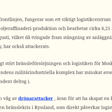
frontlinjen, fungerar som ett viktigt logistikcentrum 
oljeraffinaderi-produktion och bearbetar cirka 6,25 m
gusti, vilket då tvingade fram stängning av anläggni
y, har också attackerats.
igt stört bränsleförsörjningen och logistiken för Mo
endens militärindustriella komplex har minskat avsevär
dent deltog i.
n våg av
drönarattacker
, äran för att ha skapat en 
 en bränslekris i Ryssland, som direkt påverkar logis