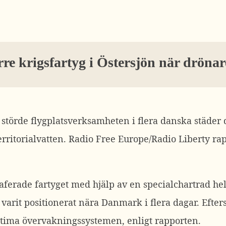
örre krigsfartyg i Östersjön när drö
törde flygplatsverksamheten i flera danska städer d
erritorialvatten.
Radio Free Europe/Radio Liberty
rap
aferade fartyget med hjälp av en specialchartrad hel
varit positionerat nära Danmark i flera dagar. Efter
ritima övervakningssystemen, enligt rapporten.