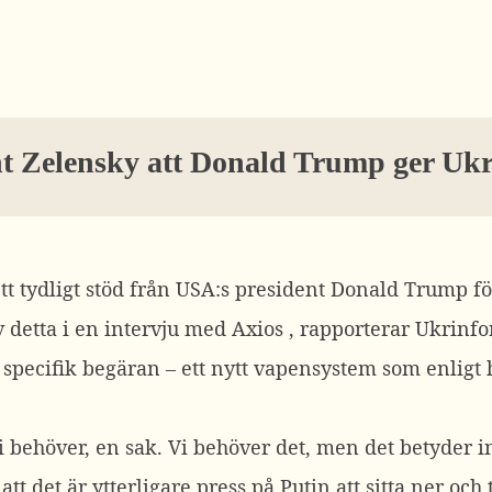
t Zelensky att Donald Trump ger Ukrai
tt tydligt stöd från USA:s president Donald Trump f
 detta i en intervju med
Axios
, rapporterar Ukrinf
specifik begäran – ett nytt vapensystem som enligt
i behöver, en sak. Vi behöver det, men det betyder in
t det är ytterligare press på Putin att sitta ner och t