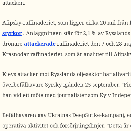
attacken.
Afipsky-raffinaderiet, som ligger cirka 20 mil från 
styrkor
.
Anläggningen står för 2,1 % av Rysslands 
drönare
attackerade
raffinaderiet den 7 och 28 au
Krasnodar-raffinaderiet, som är anslutet till Afipsk
Kievs attacker mot Rysslands oljesektor har allvarl
överbefälhavare Syrsky igår,den 25 september.
”Fi
han vid ett möte med journalister som Kyiv Indepen
Befälhavaren gav Ukrainas DeepStrike-kampanj, e
operativa aktivitet och försörjningslinjer.
”Detta är