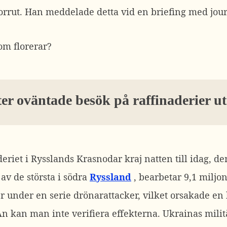
norrut. Han meddelade detta vid en briefing med jou
om florerar?
ter oväntade besök på raffinaderier u
eriet i Rysslands Krasnodar kraj natten till idag, d
 av de största i södra
Ryssland
, bearbetar 9,1 miljon
er under en serie drönarattacker, vilket orsakade en
n kan man inte verifiera effekterna. Ukrainas mil