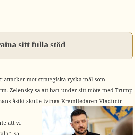
na sitt fulla stöd
ör attacker mot strategiska ryska mål som
orm.
Zelensky sa att han under sitt möte med Trump
 hans åsikt skulle tvinga Kremlledaren Vladimir
te att vi
ala”, sa