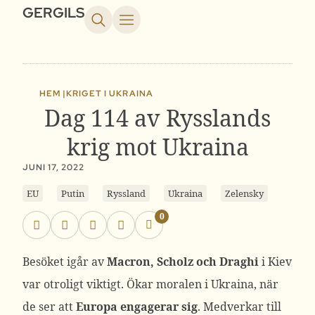
GERGILS
HEM |
KRIGET I UKRAINA
Dag 114 av Rysslands
krig mot Ukraina
JUNI 17, 2022
EU
Putin
Ryssland
Ukraina
Zelensky
0
Besöket igår av
Macron, Scholz och Draghi
i Kiev
var otroligt viktigt. Ökar moralen i Ukraina, när
de ser att
Europa engagerar sig
. Medverkar till