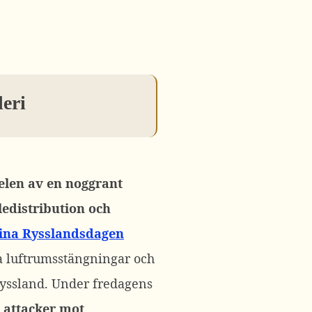
deri
len av en noggrant
edistribution och
ina Rysslandsdagen
a luftrumsstängningar och
Ryssland. Under fredagens
 attacker mot