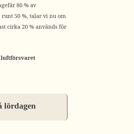
ngefär 80 % av
g runt 50 %, talar vi nu om
ast cirka 20 % används för
a
luftförsvaret
å lördagen