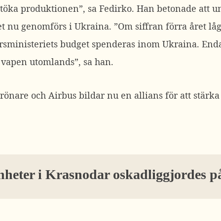
 utöka produktionen”, sa Fedirko.
Han betonade att u
et nu genomförs i Ukraina.
”Om siffran förra året lå
arsministeriets budget spenderas inom Ukraina. End
v vapen utomlands”, sa han.
rönare och Airbus bildar nu en allians för att stärk
heter i Krasnodar oskadliggjordes p