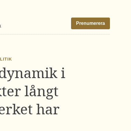
Prenumerera
k
LITIK
 dynamik i
ter långt
erket har