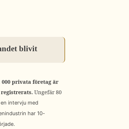
ndet blivit
000 privata företag är
registrerats.
Ungefär 80
i en
intervju med
enindustrin har 10-
örjade.