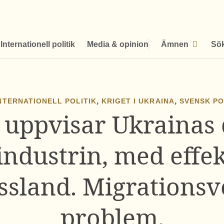
Internationell politik
Media & opinion
Ämnen
Sö
,
,
NTERNATIONELL POLITIK
KRIGET I UKRAINA
SVENSK PO
 uppvisar Ukrainas
industrin, med effek
yssland. Migrationsv
problem.