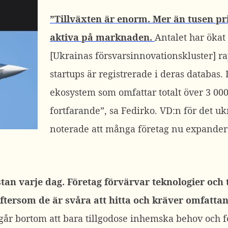
”Tillväxten är enorm. Mer än tusen pr
aktiva på marknaden.
Antalet har ökat
[Ukrainas försvarsinnovationskluster] ra
startups är registrerade i deras databas. 
ekosystem som omfattar totalt över 3 000
fortfarande”, sa Fedirko.
VD:n för det u
noterade att många företag nu expander
stan varje dag. Företag förvärvar teknologier och
eftersom de är svåra att hitta och kräver omfatta
g går bortom att bara tillgodose inhemska behov och 