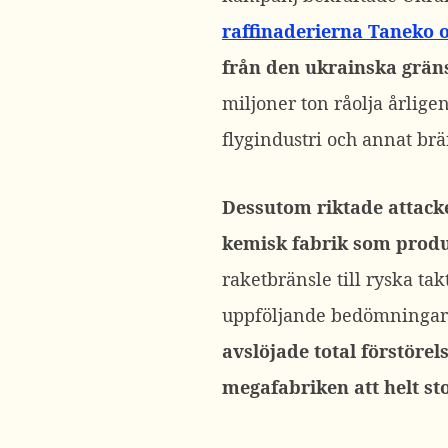
raffinaderierna Taneko o
från den ukrainska grän
miljoner ton råolja årlige
flygindustri och annat br
Dessutom riktade attacke
kemisk fabrik som produ
raketbränsle till ryska tak
uppföljande bedömningar 
avslöjade total förstörel
megafabriken att helt s