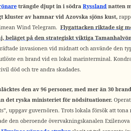
rönare
trängde djupt in i södra
Ryssland
natten me
igt kluster av hamnar vid Azovska sjöns kust,
rapp
rimean Wind Telegram.
Flygattacken riktade sig m
, beläget på den strategiskt viktiga Tamanhalvön
ftade invasionen vid midnatt och använde den typis
 utlöste en brand vid en lokal marinterminal. Kondra
civil död och tre andra skadades.
släcktes den av 96 personer, med mer än 30 bran
n det ryska ministeriet för nödsituationer.
Operati
lats”, uppgav guvernören.
Trots lokala försök att tona
tade den oberoende övervakningskanalen Exilenov