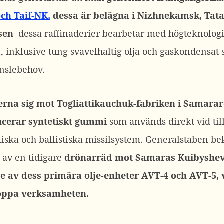
ch Taif-NK.
dessa är b
elägna i Nizhnekamsk, Tata
sen
dessa raffinaderier bearbetar med högteknologi
n, inklusive tung svavelhaltig olja och gaskondensat s
änslebehov.
rna sig mot Togliattikauchuk-fabriken i Samarare
cerar syntetiskt gummi
som används direkt vid til
tiska och ballistiska missilsystem.
Generalstaben bek
av en tidigare
drönarräd mot Samaras Kuibyshev-
se av dess primära olje-enheter AVT-4 och AVT-5, 
toppa verksamheten.