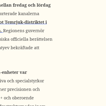
llan fredag ​​och lördag
orterade kanalerna
ot Temrjuk-distriktet i
.
Regionens guvernör
ka officiella berättelsen
tyev bekräftade att
d-enheter var
va och specialstyrkor
 ner precisionen och
a
+
och oberoende