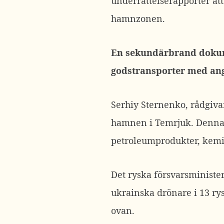
underrättelserapporter at
hamnzonen.
En sekundärbrand dokume
godstransporter med an
Serhiy Sternenko, rådgiva
hamnen i Temrjuk. Denna s
petroleumprodukter, kemis
Det ryska försvarsminister
ukrainska drönare i 13 ry
ovan.