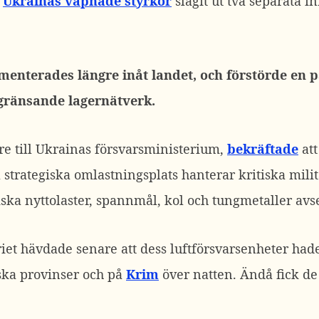
t
Ukrainas väpnade styrkor
slagit ut två separata 
nterades längre inåt landet, och förstörde en p
gränsande lagernätverk.
re till Ukrainas försvarsministerium,
bekräftade
att
trategiska omlastningsplats hanterar kritiska militä
ka nyttolaster, spannmål, kol och tungmetaller avse
iet hävdade senare att dess luftförsvarsenheter had
ska provinser och på
Krim
över natten. Ändå fick de 