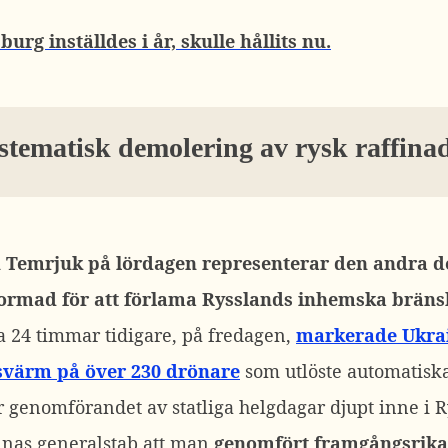
urg inställdes i år, skulle hållits nu.
stematisk demolering av rysk raffina
Temrjuk på lördagen representerar den andra de
rmad för att förlama Rysslands
inhemska bränsl
a 24 timmar tidigare, på fredagen,
markerade Ukra
 svärm på över 230 drönare
som utlöste automatisk
 genomförandet av statliga helgdagar djupt inne i 
nas generalstab att man
genomfört framgångsrika