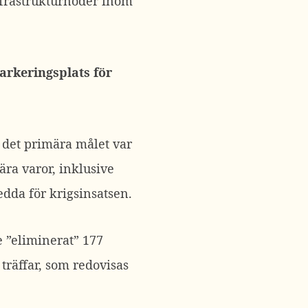
infrastrukturnoder inom
arkeringsplats för
 det primära målet var
ra varor, inklusive
dda för krigsinsatsen.
e ”eliminerat” 177
träffar, som redovisas