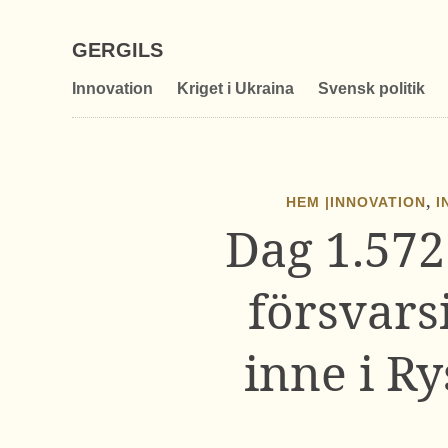
GERGILS
Innovation
Kriget i Ukraina
Svensk politik
,
HEM |
INNOVATION
I
Dag 1.572
försvars
inne i R