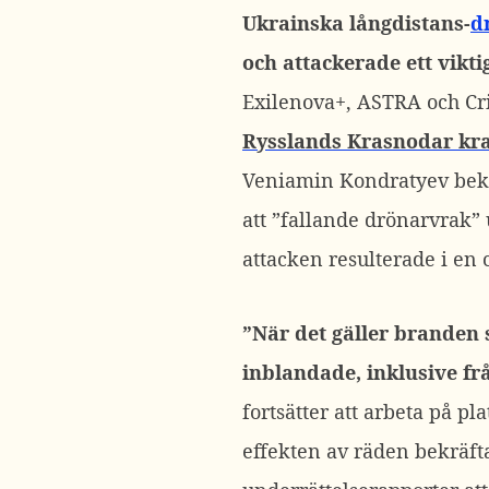
Ukrainska långdistans-
d
och attackerade ett vikt
Exilenova+, ASTRA och C
Rysslands Krasnodar kraj
Veniamin Kondratyev bekrä
att ”fallande drönarvrak”
attacken resulterade i en 
”När det gäller branden 
inblandade, inklusive frå
fortsätter att arbeta på p
effekten av räden bekräf