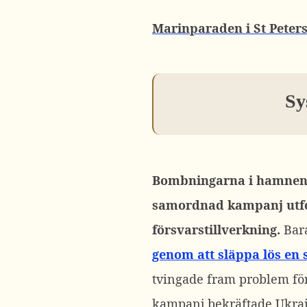
Marinparaden i St Petersb
Sy
Bombningarna i hamnen 
samordnad kampanj utfo
försvarstillverkning.
Bar
genom att släppa lös en
tvingade fram problem för
kampanj bekräftade Ukrai