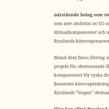
närstående bolag som st
som inte omfattas av EU-s
drönarkomponenter och u
Rysslands kärnvapenarsen
Bland dem finns företag s
projekt för obemannade fly
komponenter för ryska dr
Rosatoms kärnvapenkomple
Rysslands ”Stupor”-dröna