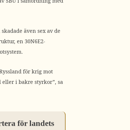
 av SBU i samordning med
 skadade även sex av de
ruktur, en 30N6E2-
botsystem.
Ryssland för krig mot
eller i bakre styrkor”, sa
tera för landets