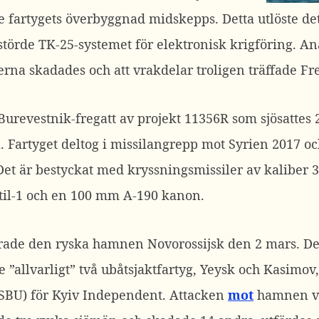
de fartygets överbyggnad midskepps. Detta utlöste d
törde TK-25-systemet för elektronisk krigföring. Ana
erna skadades och att vrakdelar troligen träffade 
urevestnik-fregatt av projekt 11356R som sjösattes 2
. Fartyget deltog i missilangrepp mot Syrien 2017 oc
et är bestyckat med kryssningsmissiler av kaliber 
til-1 och en 100 mm A-190 kanon.
erade den ryska hamnen Novorossijsk den 2 mars. De
 ”allvarligt” två ubåtsjaktfartyg, Yeysk och Kasimov
(SBU) för Kyiv Independent.
Attacken
mot
hamnen vid