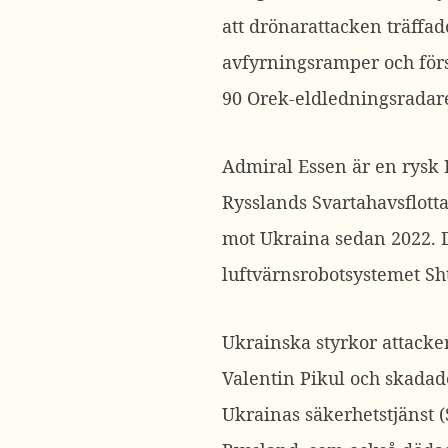
att drönarattacken träffa
avfyrningsramper och förs
90 Orek-eldledningsradar
Admiral Essen är en rysk B
Rysslands Svartahavsflotta
mot Ukraina sedan 2022. D
luftvärnsrobotsystemet Sh
Ukrainska styrkor attack
Valentin Pikul och skadade
Ukrainas säkerhetstjänst 