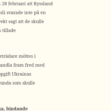
 28 februari att Ryssland
sli svarade inte på en
kt sagt att de skulle
 tillade
eträdare möttes i
handla fram fred med
ppgift Ukrainas
srunda som skulle
ka, bindande