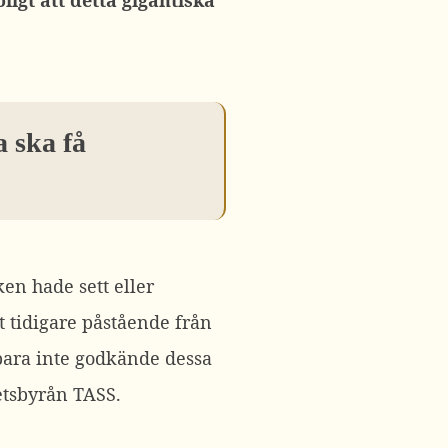
ligt att detta gigantiska
a ska få
en hade sett eller
t tidigare påstående från
 bara inte godkände dessa
hetsbyrån TASS.