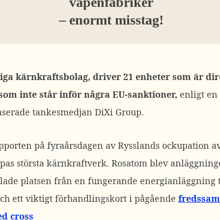
vapenfabriker
– enormt misstag!
iga kärnkraftsbolag, driver 21 enheter som är dir
om inte står inför några EU-sanktioner,
enligt en
aserade tankesmedjan DiXi Group.
apporten på fyraårsdagen av Rysslands ockupation a
pas största kärnkraftverk. Rosatom blev anläggning
lade platsen från en fungerande energianläggning t
ch ett viktigt förhandlingskort i pågående
fredssam