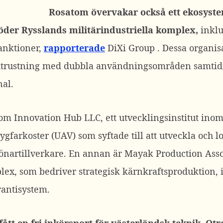
Rosatom övervakar också ett ekosyste
öder Rysslands militärindustriella komplex,
inklu
anktioner,
rapporterade
DiXi Group . Dessa organis
trustning med dubbla användningsområden samtidi
al.
om Innovation Hub LLC, ett utvecklingsinstitut ino
gfarkoster (UAV) som syftade till att utveckla och 
önartillverkare.
En annan är Mayak Production Assoc
x, som bedriver strategisk kärnkraftsproduktion, i
rantisystem.