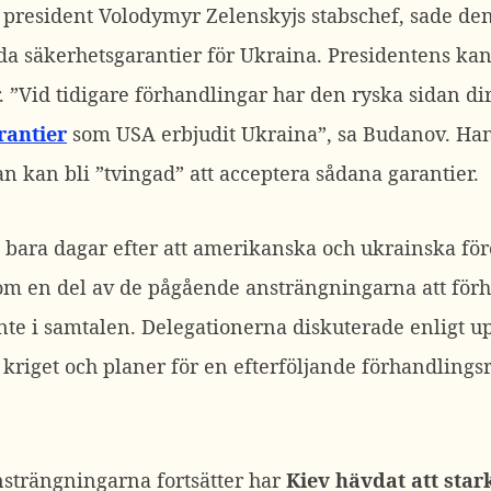
president Volodymyr Zelenskyjs stabschef, sade den
da säkerhetsgarantier för Ukraina. Presidentens kan
.
”Vid tidigare förhandlingar har den ryska sidan dire
rantier
som USA erbjudit Ukraina”, sa Budanov.
Han
an kan bli ”tvingad” att acceptera sådana garantier.
ara dagar efter att amerikanska och ukrainska för
om en del av de pågående ansträngningarna att för
nte i samtalen.
Delegationerna diskuterade enligt u
kriget och planer för en efterföljande förhandling
strängningarna fortsätter har
Kiev hävdat att star