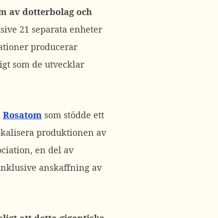
m av dotterbolag och
sive 21 separata enheter
ationer producerar
gt som de utvecklar
m
Rosatom
som stödde ett
lokalisera produktionen av
iation, en del av
nklusive anskaffning av