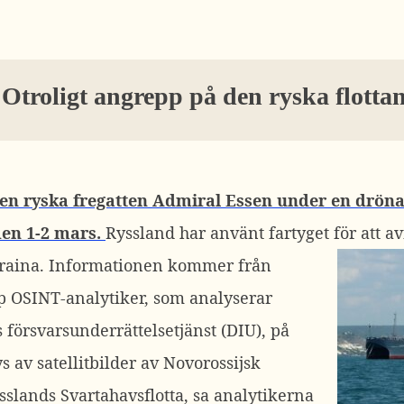
Otroligt angrepp på den ryska flotta
den ryska fregatten Admiral Essen under en drön
den 1-2 mars.
Ryssland har använt fartyget för att a
raina.
Informationen kommer från
p OSINT-analytiker, som analyserar
försvarsunderrättelsetjänst (DIU), på
s av satellitbilder av Novorossijsk
sslands Svartahavsflotta, sa analytikerna