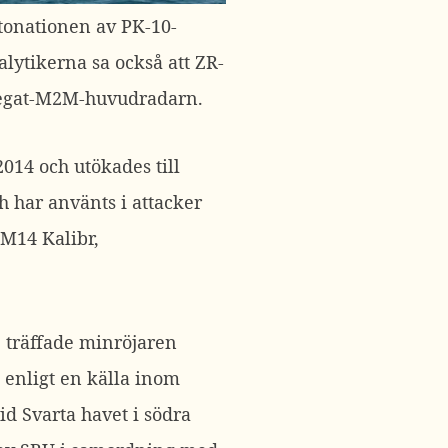
etonationen av PK-10-
lytikerna sa också att ZR-
Fregat-M2M-huvudradarn.
014 och utökades till
h har använts i attacker
3M14 Kalibr,
 träffade minröjaren
, enligt en källa inom
 Svarta havet i södra