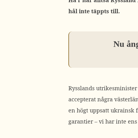
Hä’r har alltså Ryssland 
hål inte täppts till.
Nu ång
Rysslands utrikesminister 
accepterat några västerlän
en högt uppsatt ukrainsk 
garantier – vi har inte ens