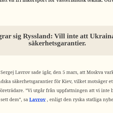
fått en fri inkörsport för västerländsk teknik. Otro
rar sig Ryssland: Vill inte att Ukrain
säkerhetsgarantier.
Sergej Lavrov sade igår, den 5 mars, att Moskva vark
dska säkerhetsgarantier för Kiev, vilket motsäger et
företrädare.
”Vi utgår från uppfattningen att vi inte
 sett dem”, sa
Lavrov
, enligt den ryska statliga ny