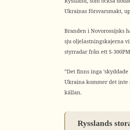
Ryssland, som också döda
Ukrainas försvarsmakt, up
Branden i Novorossijsks h
sju oljelastningskajerna 
styrradar från ett S-300PM
”Det finns inga ’skyddade
Ukraina kommer det inte at
källan.
Rysslands stor