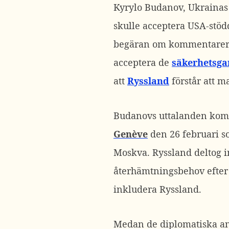
Kyrylo Budanov, Ukrainas 
skulle acceptera USA-stöd
begäran om kommentarer
acceptera de
säkerhetsga
att
Ryssland
förstår att m
Budanovs uttalanden kom b
Genève
den 26 februari s
Moskva. Ryssland deltog i
återhämtningsbehov efter 
inkludera Ryssland.
Medan de diplomatiska an