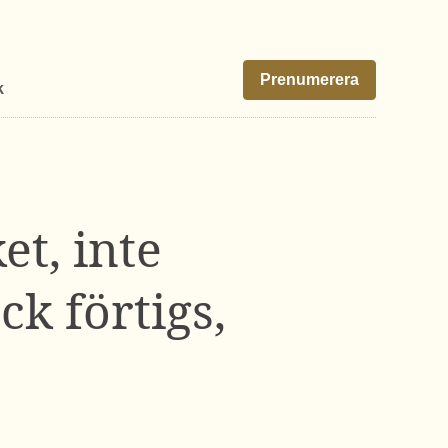
Prenumerera
k
t, inte
ck förtigs,