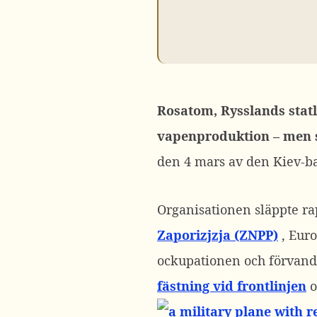
Rosatom, Rysslands statl
vapenproduktion – men s
den 4 mars av den Kiev-b
Organisationen släppte r
Zaporizjzja (ZNPP)
, Euro
ockupationen och förvand
fästning vid frontlinjen
o