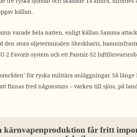
de tre ryska sjömän och skadade 14 andra, utfördes
pgav källan.
amn varade hela natten, enligt källan.
Samma attack
vid den stora oljeterminalen Sheskharis, hamninfrast
U-2 Favorit-system och ett Pantsir-S2 luftförsvarsro
 områden’ för ryska militära anläggningar. Så länge 
t finnas fred någonstans – varken till sjöss, på land 
a kärnvapenproduktion får fritt impor