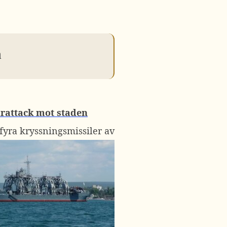
n
arattack mot staden
vfyra kryssningsmissiler av