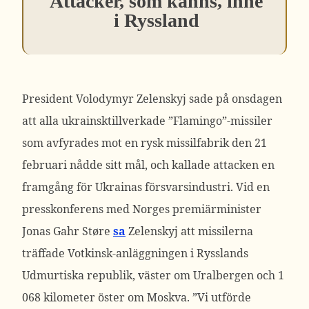
Attacker, som känns, inne
i Ryssland
President Volodymyr Zelenskyj sade på onsdagen
att alla ukrainsktillverkade ”Flamingo”-missiler
som avfyrades mot en rysk missilfabrik den 21
februari nådde sitt mål, och kallade attacken en
framgång för Ukrainas försvarsindustri.
Vid en
presskonferens med Norges premiärminister
Jonas Gahr Støre
sa
Zelenskyj att missilerna
träffade Votkinsk-anläggningen i Rysslands
Udmurtiska republik, väster om Uralbergen och 1
068 kilometer öster om Moskva.
”Vi utförde