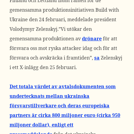
Finland och Lettland inom ramen för de
gemensamma produktionsinitiativen Build with
Ukraine den 24 februari, meddelade president
Volodymyr Zelenskyj.
”Vi utökar den
gemensamma produktionen av
drönare
för att
försvara oss mot ryska attacker idag och för att
försvara och avskräcka i framtiden”,
sa
Zelenskyj
i ett X-inlägg den 25 februari.
Det totala värdet av avtalsdokumenten som
undertecknats mellan ukrainska
försvarstillverkare och deras europeiska
partners är cirka 800 miljoner euro (cirka 950
miljoner dollar), enligt ett