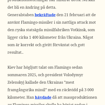
det bli en ändring på detta.
Generalstaben
bekräftade
den 21 februari att de
använt Flamingo-missiler i sin nattliga attack mot
den ryska statsägda missilfabriken Votkinsk, som
ligger cirka 1 400 kilometer från Ukraina. Något
som är korrekt och givitt förväntat och gott
resultat..
Kiev har högljutt talat om Flamingo sedan
sommaren 2025, och president Volodymyr
Zelenskyj kallade den Ukrainas ”mest
framgångsrika missil” med en räckvidd på 3 000
kilometer. Han
hävdade
då att massproduktionen
av Flamingo-missiler skulle ha börjat redan i