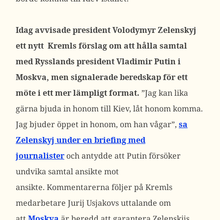
Idag avvisade p
resident Volodymyr Zelenskyj
ett nytt Kremls förslag om att hålla samtal
med Rysslands president Vladimir Putin i
Moskva, men signalerade beredskap för ett
möte i ett mer lämpligt format.
”Jag kan lika
gärna bjuda in honom till Kiev, låt honom komma.
Jag bjuder öppet in honom, om han vågar”,
sa
Zelenskyj under en briefing med
journalister
och antydde att Putin försöker
undvika samtal ansikte mot
ansikte.
Kommentarerna följer på Kremls
medarbetare Jurij Usjakovs uttalande om
att
Moskva
är beredd att garantera Zelenskijs