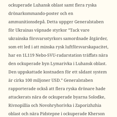
ockuperade Luhansk oblast samt flera ryska
drönarkommando-poster och en
ammunitionsdepå. Detta uppger
Generalstaben
för Ukrainas väpnade styrkor
”Tack vare
ukrainska försvarsstyrkors samordnade åtgärder,
som ett led i att minska rysk luftförsvarskapacitet,
har en 1L119 Nebo-SVU-radarstation träffats nära
den ockuperade byn Lymarivka i Luhansk oblast.
Den uppskattade kostnaden för ett sådant system
är cirka 100 miljoner USD.”
Generalstaben
rapporterade också att flera ryska drönare hade
attackerats nära de ockuperade byarna Solodke,
Rivnopillia och Novohryhorivka i Zaporizhzhia
oblast och nära Pidstepne i ockuperade Kherson