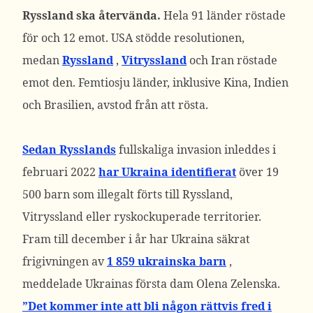
Ryssland ska återvända.
Hela 91 länder röstade
för och 12 emot.
USA stödde resolutionen,
medan
Ryssland
,
Vitryssland
och Iran röstade
emot den. Femtiosju länder, inklusive Kina, Indien
och Brasilien, avstod från att rösta.
Sedan Rysslands
fullskaliga invasion inleddes i
februari 2022
har Ukraina identifierat
över 19
500 barn som illegalt förts till Ryssland,
Vitryssland eller ryskockuperade territorier.
Fram till december i år har Ukraina säkrat
frigivningen av
1 859 ukrainska barn
,
meddelade Ukrainas första dam Olena Zelenska.
”Det kommer inte att bli någon rättvis fred i