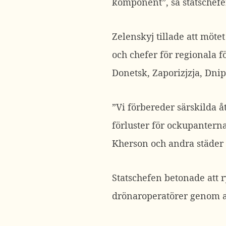
komponent”, sa statschefe
Zelenskyj tillade att möt
och chefer för regionala f
Donetsk, Zaporizjzja, Dni
”Vi förbereder särskilda å
förluster för ockupanterna
Kherson och andra städer 
Statschefen betonade att 
drönaroperatörer genom at