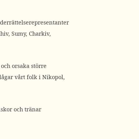
nderrättelserepresentanter
ihiv, Sumy, Charkiv,
 och orsaka större
ågar vårt folk i Nikopol,
iskor och tränar