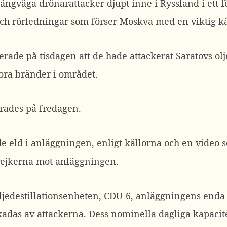
långväga drönarattacker djupt inne i Ryssland i ett f
och rörledningar som förser Moskva med en viktig käl
rade på tisdagen att de hade attackerat Saratovs olje
tora bränder i området.
erades på fredagen.
de eld i anläggningen, enligt källorna och en video 
rejkerna mot anläggningen.
oljedestillationsenheten, CDU-6, anläggningens end
adas av attackerna. Dess nominella dagliga kapacite