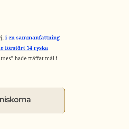
j,
i en sammanfattning
e förstört 14 ryska
unes” hade träffat mål i
nniskorna