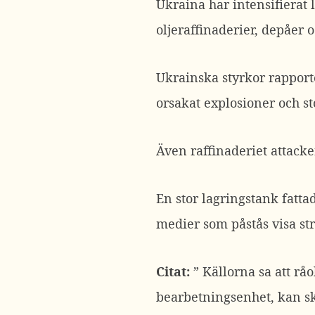
Ukraina har intensifierat 
oljeraffinaderier, depåer 
Ukrainska styrkor rapporte
orsakat explosioner och s
Även raffinaderiet attack
En stor lagringstank fatta
medier som påstås visa st
Citat:
”
Källorna sa att rå
bearbetningsenhet, kan sk