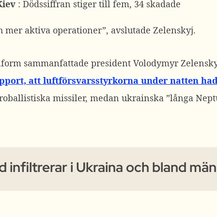
Kiev
: Dödssiffran stiger till fem, 34 skadade
 mer aktiva operationer”, avslutade Zelenskyj.
nform sammanfattade president Volodymyr Zelensky
port, att luftförsvarsstyrkorna under natten had
eroballistiska missiler, medan ukrainska ”långa Nept
 infiltrerar i Ukraina och bland mä