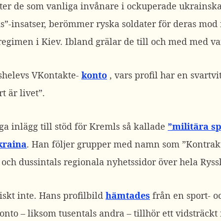
åter de som vanliga invånare i ockuperade ukrainska
-insatser, berömmer ryska soldater för deras mod i
regimen i Kiev. Ibland grälar de till och med med v
shelevs VKontakte-
konto
, vars profil har en svartv
 är livet”.
ga inlägg till stöd för Kremls så kallade
”militära s
kraina
. Han följer grupper med namn som ”Kontrakt
 och dussintals regionala nyhetssidor över hela Ryss
skt inte. Hans profilbild
hämtades
från en sport- o
nto – liksom tusentals andra – tillhör ett vidsträckt