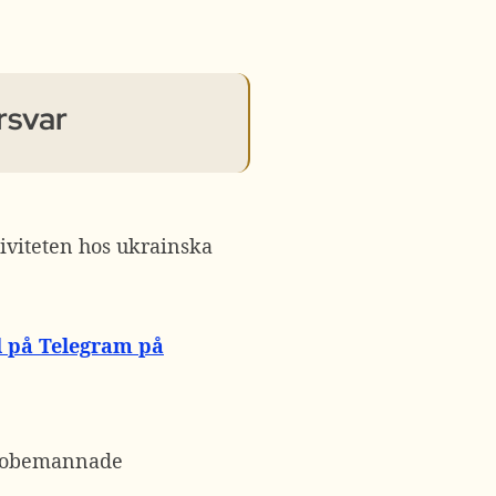
örsvar
tiviteten hos ukrainska
l på Telegram på
år obemannade