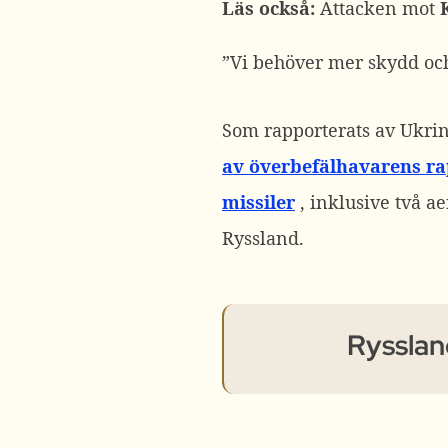
Läs också:
Attacken mot
”Vi behöver mer skydd och
Som rapporterats av Ukri
av överbefälhavarens rap
missiler
, inklusive två a
Ryssland.
Ryssland