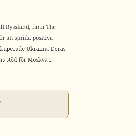
ill Ryssland, fann The
r att sprida positiva
ockuperade Ukraina. Deras
ns stöd för Moskva i
r