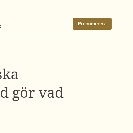
Prenumerera
k
ska
d gör vad