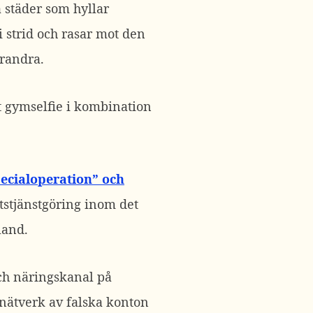
 städer som hyllar
 strid och rasar mot den
arandra.
it gymselfie i kombination
pecialoperation” och
stjänstgöring inom det
land.
ch näringskanal på
 nätverk av falska konton