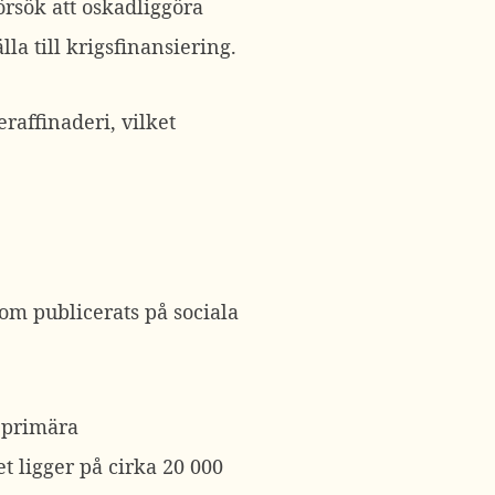
örsök att oskadliggöra
la till krigsfinansiering.
raffinaderi, vilket
som publicerats på sociala
a primära
t ligger på cirka 20 000