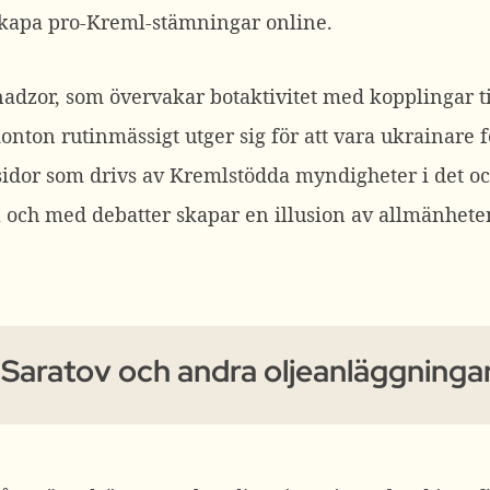
skapa pro-Kreml-stämningar online.
nadzor, som övervakar botaktivitet med kopplingar t
nton rutinmässigt utger sig för att vara ukrainare fö
sidor som drivs av Kremlstödda myndigheter i det 
l och med debatter skapar en illusion av allmänhete
Saratov och andra oljeanläggninga