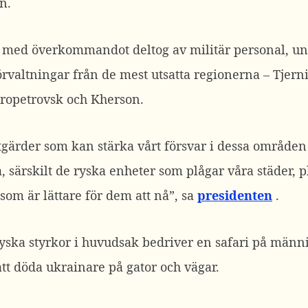
n.
et med överkommandot deltog av militär personal, u
örvaltningar från de mest utsatta regionerna – Tjern
propetrovsk och Kherson.
tgärder som kan stärka vårt försvar i dessa områden
, särskilt de ryska enheter som plågar våra städer, pl
som är lättare för dem att nå”, sa
presidenten
.
ryska styrkor i huvudsak bedriver en safari på männ
t döda ukrainare på gator och vägar.