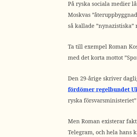
På ryska sociala medier l
Moskvas ”återuppbyggnads”
så kallade ”nynazistiska” 
Ta till exempel Roman Ko
med det korta mottot ”Sport
Den 29-årige skriver dagli
fördömer regelbundet U
ryska försvarsministeriet”
Men Roman existerar fakti
Telegram, och hela hans ko