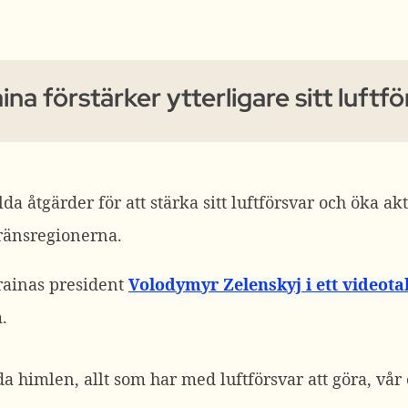
ina förstärker ytterligare sitt luftf
da åtgärder för att stärka sitt luftförsvar och öka ak
gränsregionerna.
rainas president
Volodymyr Zelenskyj i ett videota
.
dda himlen, allt som har med luftförsvar att göra, v