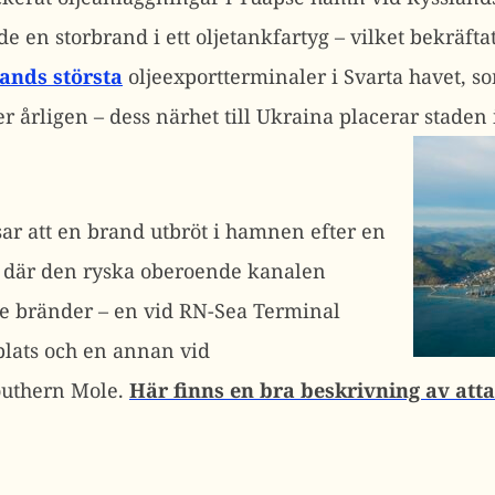
e en storbrand i ett oljetankfartyg – vilket bekräftat
ands största
oljeexportterminaler i Svarta havet, s
er årligen – dess närhet till Ukraina placerar staden
sar att en brand utbröt i hamnen efter en
, där den ryska oberoende kanalen
re bränder – en vid RN-Sea Terminal
plats och en annan vid
outhern Mole.
Här finns en bra beskrivning av atta