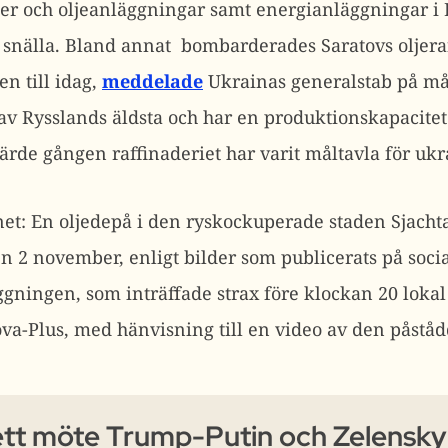
erier och oljeanläggningar samt energianläggningar i
t snälla. Bland annat
bombarderades Saratovs oljeraf
n till idag,
meddelade
Ukrainas generalstab på m
t av Rysslands äldsta och har en produktionskapacitet
järde gången raffinaderiet har varit måltavla för ukra
net:
En oljedepå i den ryskockuperade staden Sjachta
en 2 november, enligt bilder som publicerats på soci
gningen, som inträffade strax före klockan 20 lokal
a-Plus, med hänvisning till en video av den påståd
 ett möte Trump-Putin och Zelensky 