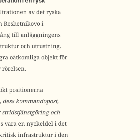
eration i en rysk
ltrationen av det ryska
n Reshetnikovo i
gång till anläggningens
truktur och utrustning.
ågra oåtkomliga objekt för
 rörelsen.
ökt positionerna
, dess kommandopost,
 stridstjänstgöring och
s vara en nyckeldel i det
ritisk infrastruktur i den