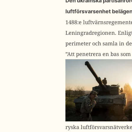
Den ukrainska partisanrö
luftförsvarsenhet belägen
1488:e luftvärnsregemente
Leningradregionen.
Enlig
perimeter och samla in de
”Att penetrera en bas som 
ryska luftförsvarsnätverke