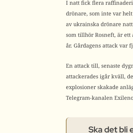
I natt fick flera raffinad
drönare, som inte var hel
av ukrainska drönare natte
som tillhör Rosneft, är et
år. Gårdagens attack var f
En attack till, senaste dyg
attackerades igår kväll, d
explosioner skakade anläg
Telegram-kanalen Exilenov
Ska det bli