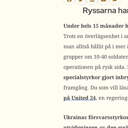
Ryssarna ha
Under hels 15 månader ha
Trots en överlägsenhet i a
man alltså hållit på i mer 
grupper om 10-40 soldater.
operationen på rysk sida.
specialstyrkor gjort inb
framgång. Du som vill läs
på United 24
, en regerin
Ukrainas försvarsstyrkor
utvidgningen av den rys