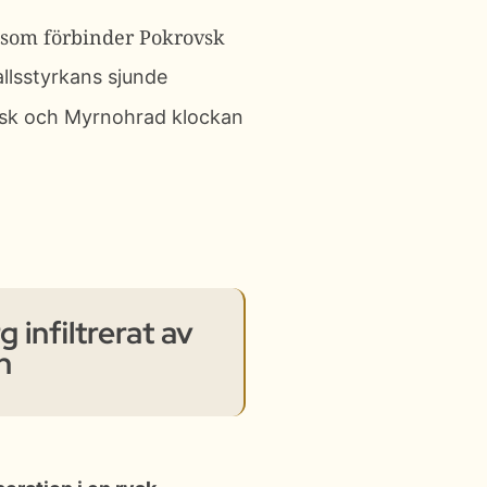
 som förbinder Pokrovsk
allsstyrkans sjunde
vsk och Myrnohrad klockan
 infiltrerat av
n