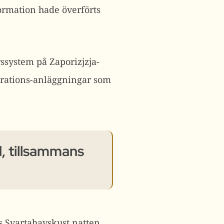
formation hade överförts
rssystem på Zaporizjzja-
arations-anläggningar som
, tillsammans
s Svartahavskust natten