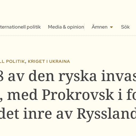
nternationell politik
Media & opinion
Ämnen
Sök
,
L POLITIK
KRIGET I UKRAINA
8 av den ryska inva
, med Prokrovsk i f
det inre av Rysslan