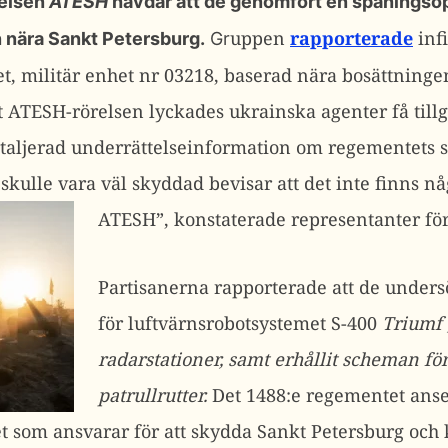
relsen
ATESH
hävdar att de genomfört en spaningsop
uppen
rapporterade
infi
 nära Sankt Petersburg.
Gr
t, militär enhet nr 03218, baserad nära bosättninge
t ATESH-rörelsen lyckades ukrainska agenter få till
taljerad underrättelseinformation om regementets s
skulle vara väl skyddad bevisar att det inte finns n
ATESH”, konstaterade representanter för
Partisanerna rapporterade att de unders
för luftvärnsrobotsystemet S-400
Triumf 
radarstationer, samt erhållit scheman för
patrullrutter.
Det 1488:e regementet anse
t som ansvarar för att skydda Sankt Petersburg och k