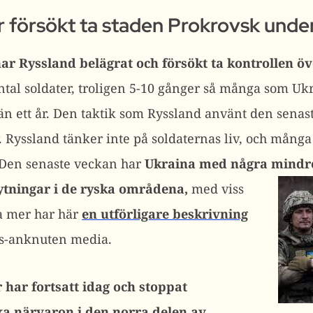
r försökt ta staden Prokrovsk unde
r Ryssland belägrat och försökt ta kontrollen öv
ntal soldater, troligen 5-10 gånger så många som Ukr
än ett år. Den taktik som Ryssland använt den senaste
 Ryssland tänker inte på soldaternas liv, och många 
 Den senaste veckan har
Ukraina med några mindre
rytningar i de ryska områdena,
med viss
a mer har här
en utförligare beskrivning
gs-anknuten media.
 har fortsatt idag och stoppat
ka närvaron i den norra delen av