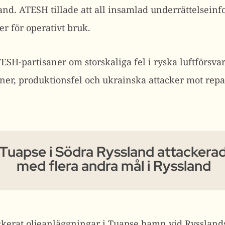
land.
ATESH tillade att all insamlad underrättelsein
er för operativt bruk.
SH-partisaner om storskaliga fel i ryska luftförsva
ner, produktionsfel och ukrainska attacker mot rep
uapse i Södra Ryssland attackerad
med flera andra mål i Ryssland
ckerat oljeanläggningar i Tuapse hamn vid Ryssland