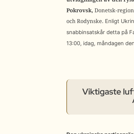
Pokrovsk,
Donetsk-regione
och Rodynske.
Enligt Ukri
snabbinsatskår detta på
F
13:00, idag, måndagen den 
Viktigaste lu