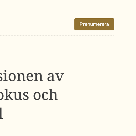
Prenumerera
sionen av
okus och
d