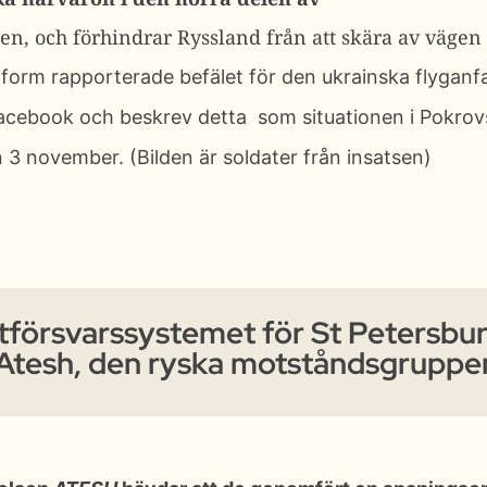
n, och förhindrar Ryssland från att skära av vägen
nform rapporterade befälet för den ukrainska flyganf
acebook
och beskrev detta som situationen i Pokro
3 november. (Bilden är soldater från insatsen)
ftförsvarssystemet för St Petersburg
Atesh, den ryska motståndsgruppe