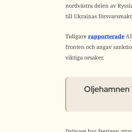
nordvästra delen av Ryss
till Ukrainas försvarsmakt
Tidigare
rapporterade
ATE
fronten och angav sanktio
viktiga orsaker.
Oljehamnen T
Drönare har återigen atta