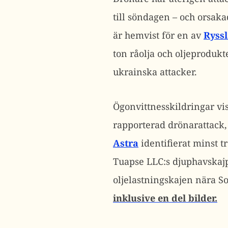
till söndagen – och orsakad
är hemvist för en av
Ryssl
ton råolja och oljeprodukt
ukrainska attacker.
Ögonvittnesskildringar vi
rapporterad drönarattack
Astra
identifierat minst t
Tuapse LLC:s djuphavskaj
oljelastningskajen nära S
inklusive en del bilder.