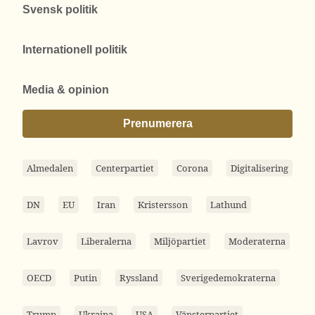
Svensk politik
Internationell politik
Media & opinion
Prenumerera
Almedalen
Centerpartiet
Corona
Digitalisering
DN
EU
Iran
Kristersson
Lathund
Lavrov
Liberalerna
Miljöpartiet
Moderaterna
OECD
Putin
Ryssland
Sverigedemokraterna
Trump
Ukraina
USA
Vänsterpartiet