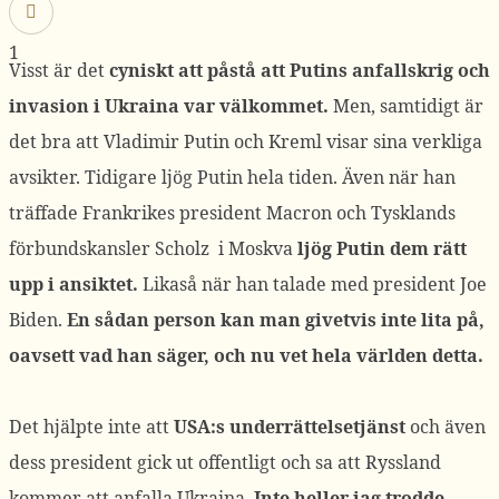
1
Visst är det
cyniskt att påstå att Putins anfallskrig och
invasion i Ukraina var välkommet.
Men, samtidigt är
det bra att Vladimir Putin och Kreml visar sina verkliga
avsikter. Tidigare ljög Putin hela tiden. Även när han
träffade Frankrikes president Macron och Tysklands
förbundskansler Scholz i Moskva
ljög Putin dem rätt
upp i ansiktet.
Likaså när han talade med president Joe
Biden.
En sådan person kan man givetvis inte lita på,
oavsett vad han säger, och nu vet hela världen detta.
Det hjälpte inte att
USA:s underrättelsetjänst
och även
dess president gick ut offentligt och sa att Ryssland
kommer att anfalla Ukraina.
Inte heller jag trodde