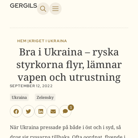
GERGILS
HEM |
KRIGET I UKRAINA
Bra i Ukraina – ryska
styrkorna flyr, lämnar
vapen och utrustning
SEPTEMBER 12, 2022
Ukraina
Zelensky
1
När Ukraina pressade på både i öst och i syd, så
drog sig ryssarna tillbaka. Ofta oordnat, flyende i