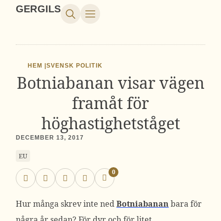
GERGILS
HEM |
SVENSK POLITIK
Botniabanan visar vägen
framåt för
höghastighetståget
DECEMBER 13, 2017
EU
0
Hur många skrev inte ned
Botniabanan
bara för
några år sedan? För dyr och för litet