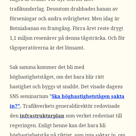
trafikunderlag. Dessutom drabbades banan av
förseningar och andra svårigheter. Men idag är
Botniabanan en framgång. Förra året reste drygt
1,1 miljon resenärer på denna tågsträcka. Och för
tågoperatörerna är det lönsamt.
Sak samma kommer det bli med
höghastighetståget, om det bara blir rätt
hastighet och byggs ut snabbt. Det visade dagens
SNS seminarium ”
Ska höghastighetstågen sakta
in?”
.
Trafikverkets generaldirektör redovisade
den
infrastrukturplan
som verket redovisat till
regeringen. Enligt henne kan det bara bli
höghastighetståg på riktigt, som inte saktar in, om