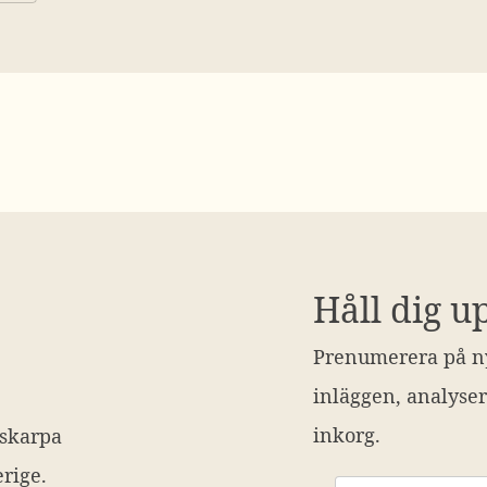
Håll dig u
Prenumerera på ny
inläggen, analyser
inkorg.
 skarpa
rige.