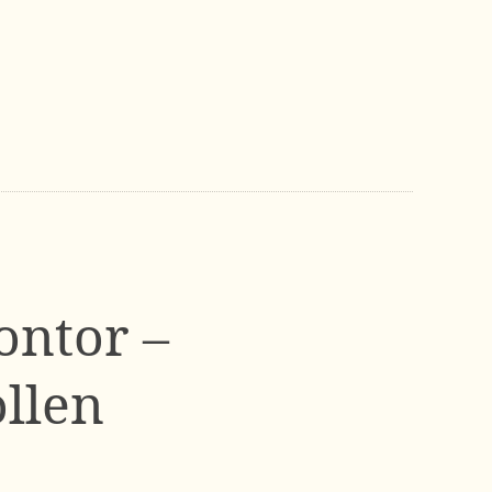
ontor –
ollen