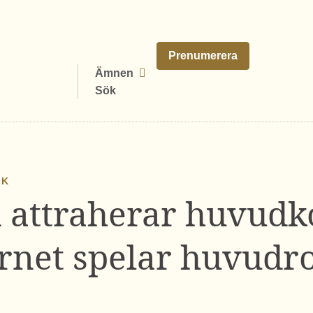
Prenumerera
Ämnen
Sök
IK
 attraherar huvudk
rnet spelar huvudr