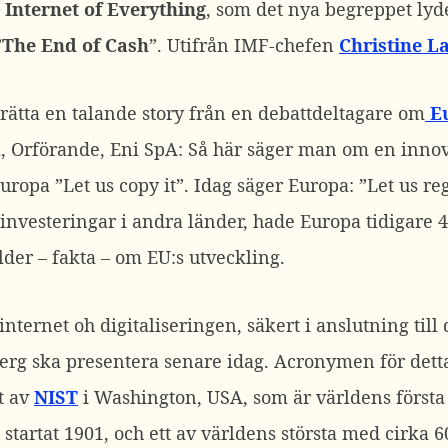
 Internet of Everything
, som det nya begreppet lyde
”
The End of Cash
”. Utifrån IMF-chefen
Christine L
berätta en talande story från en debattdeltagare om
Eu
, Orförande
, Eni SpA: Så här säger man om en innova
uropa ”Let us copy it”. Idag säger Europa: ”Let us r
 investeringar i andra länder, hade Europa tidigare 
ilder – fakta – om EU:s utveckling.
internet oh digitaliseringen, säkert i anslutning till
rg ska presentera senare idag. Acronymen för detta 
t av
NIST
i Washington, USA, som är världens första
, startat 1901, och ett av världens största med cirka