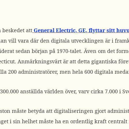
 beskedet att
General Electric, GE, flyttar sitt hu
man vill vara där den digitala utvecklingen är i framk
iderat sedan början på 1970-talet. Även om det form
cticut. Anmärkningsvärt är att detta gigantiska för
la 200 administratörer, men hela 600 digitala meda
 300.000 anställda världen över, varv cirka 7.000 i Sv
 Boston måste betyda att digitaliseringen gjort admini
get i sin helhet måste ha en ordentlig kraft centralt 