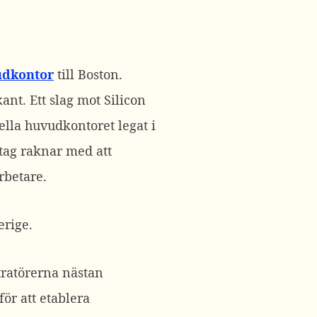
vudkontor
till Boston.
ant. Ett slag mot Silicon
ella huvudkontoret legat i
etag raknar med att
rbetare.
erige.
stratörerna nästan
för att etablera