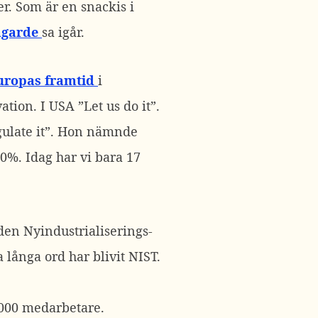
r. Som är en snackis i
agarde
sa igår.
ropas framtid
i
tion. I USA ”Let us do it”.
egulate it”. Hon nämnde
40%. Idag har vi bara 17
 den Nyindustrialiserings-
långa ord har blivit NIST.
 6000 medarbetare.