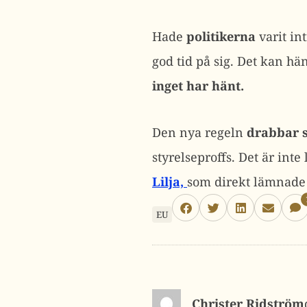
Hade
politikerna
varit in
god tid på sig. Det kan h
inget har hänt.
Den nya regeln
drabbar s
styrelseproffs. Det är int
Lilja,
som direkt lämnade e
EU
Christer Ridström