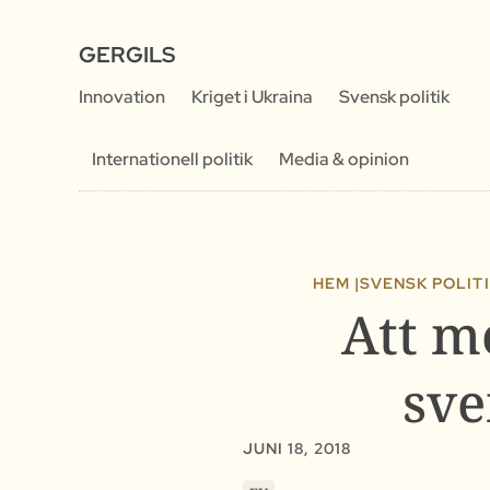
GERGILS
Innovation
Kriget i Ukraina
Svensk politik
Internationell politik
Media & opinion
HEM |
SVENSK POLIT
Att m
sve
JUNI 18, 2018