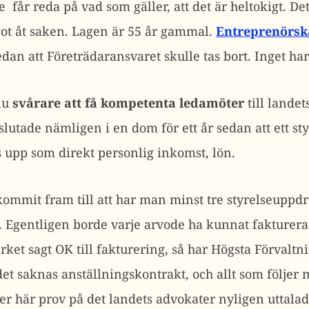
de får reda på vad som gäller, att det är heltokigt. D
ågot åt saken. Lagen är 55 år gammal.
Entreprenörsk
sedan att Företrädaransvaret skulle tas bort. Inget ha
nu
svårare att få kompetenta ledamöter
till lande
utade nämligen i en dom för ett år sedan att ett st
s upp som direkt personlig inkomst, lön.
kommit fram till att har man minst tre styrelseuppdra
. Egentligen borde varje arvode ha kunnat fakturer
erket sagt OK till fakturering, så har Högsta Förvaltni
 det saknas anställningskontrakt, och allt som följer
er här prov på det landets advokater nyligen uttala