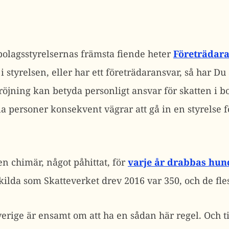
bolagsstyrelsernas främsta fiende heter
Företrädar
i styrelsen, eller har ett företrädaransvar, så har Du
röjning kan betyda personligt ansvar för skatten i b
 personer konsekvent vägrar att gå in en styrelse f
n chimär, något påhittat, för
varje år drabbas hun
ilda som Skatteverket drev 2016 var 350, och de fles
erige är ensamt om att ha en sådan här regel. Och ti