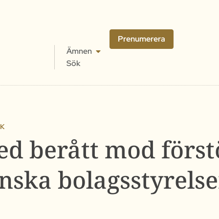
Prenumerera
Ämnen
Sök
IK
ed berått mod först
nska bolagsstyrels