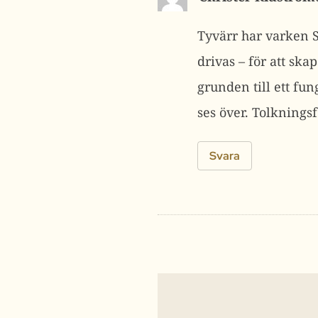
Tyvärr har varken S
drivas – för att ska
grunden till ett fu
ses över. Tolknings
Svara