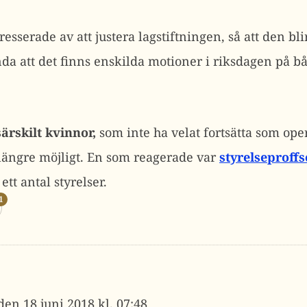
tresserade av att justera lagstiftningen, så att den bli
ända att det finns enskilda motioner i riksdagen på
ärskilt kvinnor,
som inte ha velat fortsätta som oper
e längre möjligt. En som reagerade var
styrelseproffs
tt antal styrelser.
1
18 juni 2018 kl. 07:48