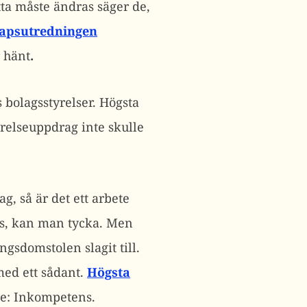
etta måste ändras säger de,
apsutredningen
r hänt
.
ts bolagsstyrelser. Högsta
yrelseuppdrag inte skulle
g, så är det ett arbete
as, kan man tycka. Men
ngsdomstolen slagit till.
 med ett sådant.
Högsta
de: Inkompetens.