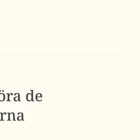
öra de
erna