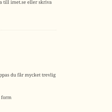
ill imet.se eller skriva
ppas du får mycket trevlig
t form