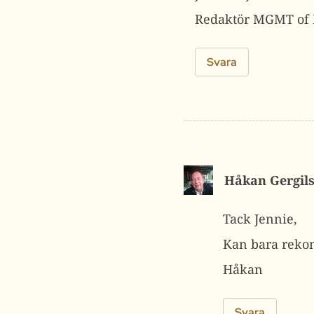
Redaktör MGMT of 
Svara
Håkan Gergil
Tack Jennie,
Kan bara rek
Håkan
Svara