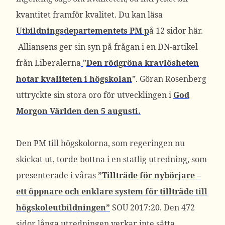
kvantitet framför kvalitet. Du kan läsa
Utbildningsdepartementets PM p
å 12 sidor här.
Alliansens ger sin syn på frågan i en DN-artikel
från Liberalerna
”
Den rödgröna kravlösheten
hotar kvaliteten i högskolan
”. Göran Rosenberg
uttryckte sin stora oro för utvecklingen i
God
Morgon Världen den 5 augusti.
Den PM till högskolorna, som regeringen nu
skickat ut, torde bottna i en statlig utredning, som
presenterade i våras
”Tillträde för nybörjare –
ett öppnare och enklare system för tillträde till
högskoleutbildningen”
SOU 2017:20. Den 472
sidor långa utredningen verkar inte sätta