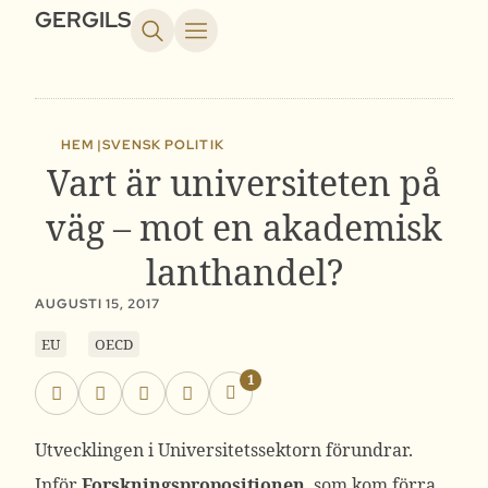
GERGILS
HEM |
SVENSK POLITIK
Vart är universiteten på
väg – mot en akademisk
lanthandel?
AUGUSTI 15, 2017
EU
OECD
1
Utvecklingen i Universitetssektorn förundrar.
Inför
Forskningspropositionen
, som kom förra