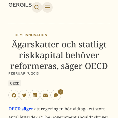
GERGILS
HEM |
INNOVATION
Ägarskatter och statligt
riskkapital behöver
reformeras, säger OECD
FEBRUARI 7, 2013
OECD
0
OECD säger
att regeringen bör vidtaga ett stort
antal åtgärder. (”The Government should” skriver